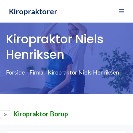
Hop
Kiropraktorer
Me
til
indhold
Kiropraktor Niels
Henriksen
Forside
-
Firma
-
Kiropraktor Niels Henriksen
Kiropraktor Borup