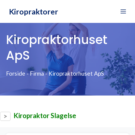
Hop
Kiropraktorer
Me
til
indhold
Kiropraktorhuset
ApS
Forside
-
Firma
-
Kiropraktorhuset ApS
Kiropraktor Slagelse