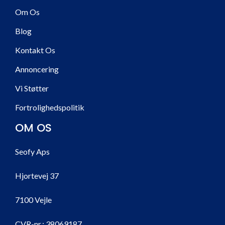
Om Os
Blog
Kontakt Os
Annoncering
Vi Støtter
Fortrolighedspolitik
OM OS
Seofy Aps
Hjortevej 37
7100 Vejle
CVR-nr.:
38069187