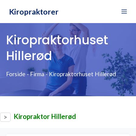
Hop
Kiropraktorer
Me
til
indhold
Kiropraktorhuset
Hillerød
Forside
-
Firma
-
Kiropraktorhuset Hillerød
Kiropraktor Hillerød