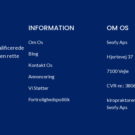
INFORMATION
OM OS
Om Os
Seofy Aps
alificerede
Blog
den rette
Hjortevej 37
Kontakt Os
7100 Vejle
Annoncering
CVR-nr.:
380
Vi Støtter
Fortrolighedspolitik
kiropraktorer
Seofy Aps