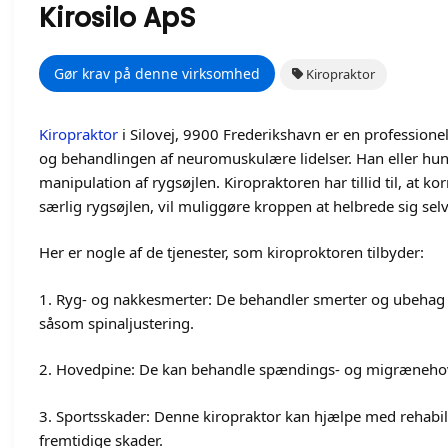
Kirosilo ApS
Gør krav på denne virksomhed
Kiropraktor
Kiropraktor
i Silovej, 9900 Frederikshavn er en professione
og behandlingen af neuromuskulære lidelser. Han eller hun
manipulation af rygsøjlen. Kiropraktoren har tillid til, at k
særlig rygsøjlen, vil muliggøre kroppen at helbrede sig selv
Her er nogle af de tjenester, som kiroproktoren tilbyder:
1. Ryg- og nakkesmerter: De behandler smerter og ubehag i
såsom spinaljustering.
2. Hovedpine: De kan behandle spændings- og migrænehov
3. Sportsskader: Denne kiropraktor kan hjælpe med rehabili
fremtidige skader.