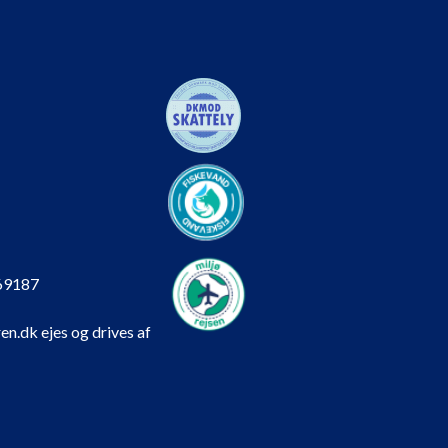
69187
en.dk ejes og drives af