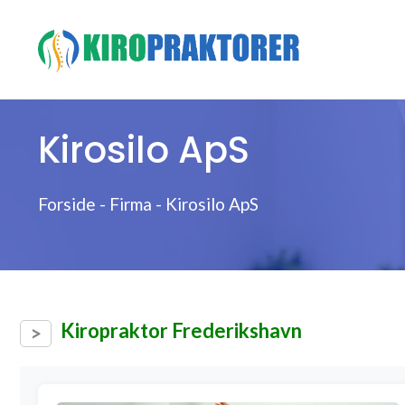
Hop
til
indhold
Kirosilo ApS
Forside
-
Firma
-
Kirosilo ApS
Kiropraktor Frederikshavn