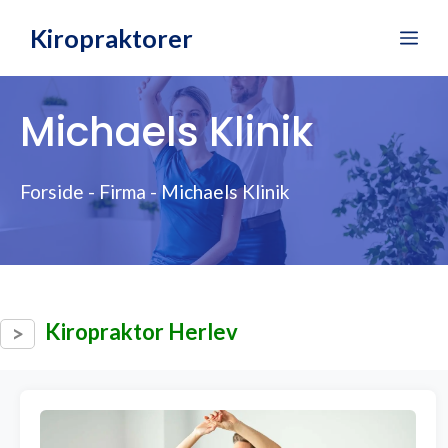
Hop
Kiropraktorer
Me
til
indhold
Michaels Klinik
Forside
-
Firma
-
Michaels Klinik
Kiropraktor Herlev