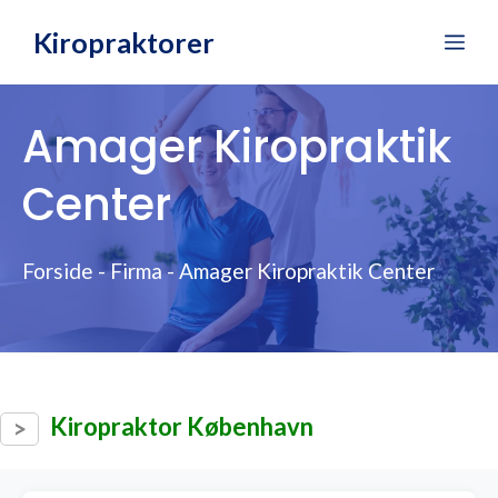
Hop
Kiropraktorer
Me
til
indhold
Amager Kiropraktik
Center
Forside
-
Firma
-
Amager Kiropraktik Center
Kiropraktor København