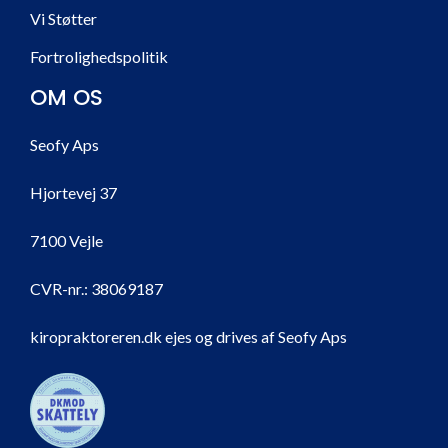
Vi Støtter
Fortrolighedspolitik
OM OS
Seofy Aps
Hjortevej 37
7100 Vejle
CVR-nr.:
38069187
kiropraktoreren.dk ejes og drives af Seofy Aps