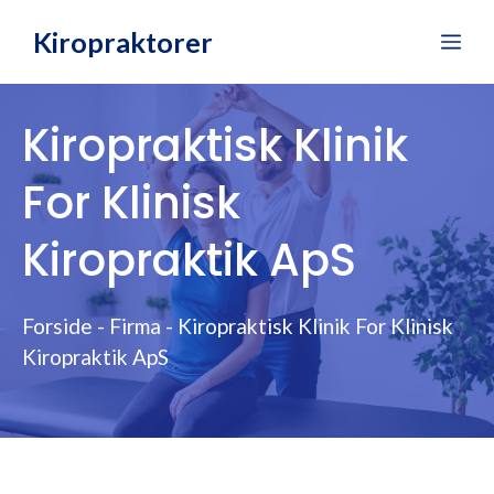
Hop
Kiropraktorer
Me
til
indhold
Kiropraktisk Klinik
For Klinisk
Kiropraktik ApS
Forside
-
Firma
-
Kiropraktisk Klinik For Klinisk
Kiropraktik ApS