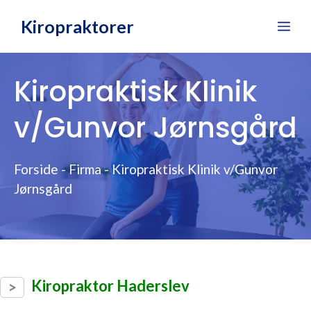
Hop
Kiropraktorer
Me
til
indhold
Kiropraktisk Klinik
v/Gunvor Jørnsgård
Forside
-
Firma
-
Kiropraktisk Klinik v/Gunvor
Jørnsgård
Kiropraktor Haderslev