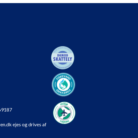
69187
en.dk ejes og drives af