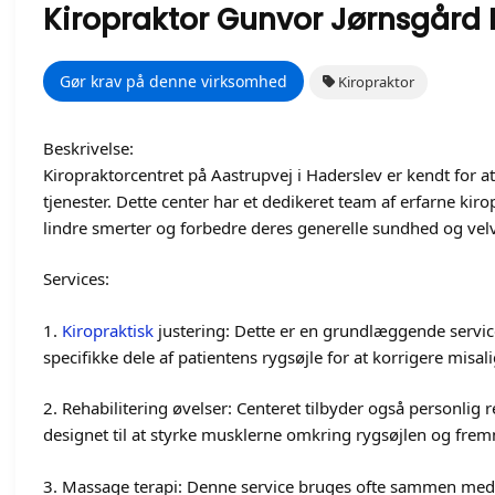
Kiropraktor Gunvor Jørnsgård
Gør krav på denne virksomhed
Kiropraktor
Beskrivelse:
Kiropraktorcentret på Aastrupvej i Haderslev er kendt for at
tjenester. Dette center har et dedikeret team af erfarne kir
lindre smerter og forbedre deres generelle sundhed og vel
Services:
1.
Kiropraktisk
justering: Dette er en grundlæggende service
specifikke dele af patientens rygsøjle for at korrigere mis
2. Rehabilitering øvelser: Centeret tilbyder også personlig 
designet til at styrke musklerne omkring rygsøjlen og fre
3. Massage terapi: Denne service bruges ofte sammen med 