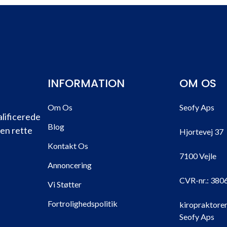
INFORMATION
OM OS
Om Os
Seofy Aps
alificerede
Blog
den rette
Hjortevej 37
Kontakt Os
7100 Vejle
Annoncering
CVR-nr.:
380
Vi Støtter
Fortrolighedspolitik
kiropraktorer
Seofy Aps