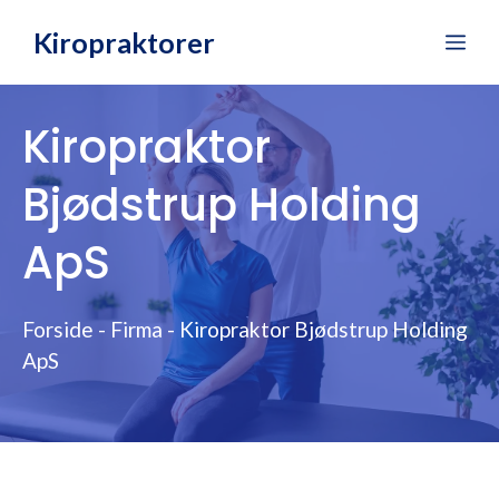
Hop
Kiropraktorer
Me
til
indhold
Kiropraktor
Bjødstrup Holding
ApS
Forside
-
Firma
-
Kiropraktor Bjødstrup Holding
ApS