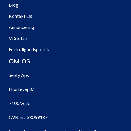
Blog
Kontakt Os
Annoncering
Vi Støtter
Fortrolighedspolitik
OM OS
Seofy Aps
Hjortevej 37
7100 Vejle
CVR-nr.:
38069187