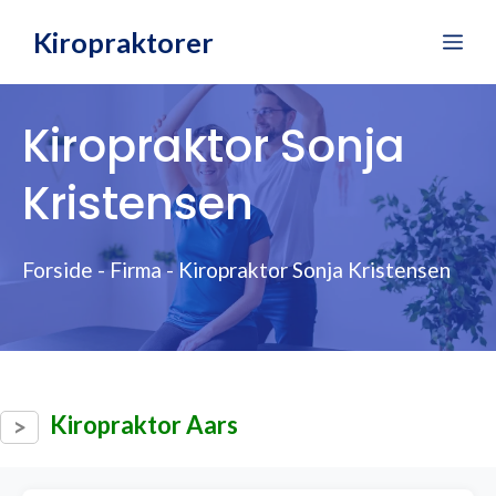
Hop
Kiropraktorer
Me
til
indhold
Kiropraktor Sonja
Kristensen
Forside
-
Firma
-
Kiropraktor Sonja Kristensen
Kiropraktor Aars