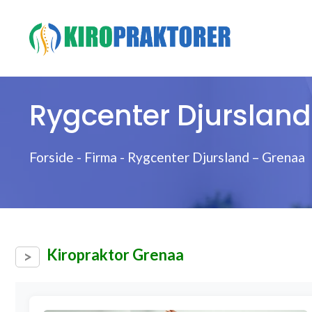
Hop
til
indhold
Rygcenter Djurslan
Forside
-
Firma
-
Rygcenter Djursland – Grenaa
Kiropraktor Grenaa