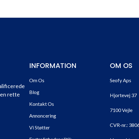
INFORMATION
OM OS
Om Os
Seofy Aps
alificerede
Blog
den rette
Hjortevej 37
Kontakt Os
7100 Vejle
Annoncering
CVR-nr.:
380
Vi Støtter