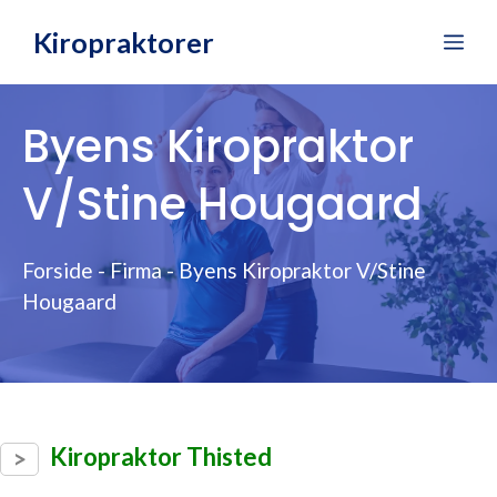
Hop
Kiropraktorer
Me
til
indhold
Byens Kiropraktor
V/Stine Hougaard
Forside
-
Firma
-
Byens Kiropraktor V/Stine
Hougaard
Kiropraktor Thisted