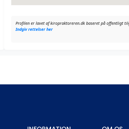
Profilen er lavet af kiropraktoreren.dk baseret på offentligt t
Indgiv rettelser her
INFORMATION
OM OS