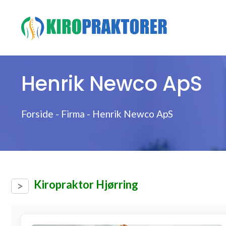
Hop
til
indhold
Henrik Newco ApS
Forside
-
Firma
-
Henrik Newco ApS
Kiropraktor Hjørring