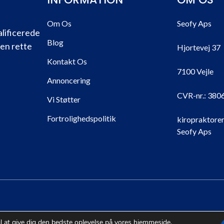
Om Os
Seofy Aps
alificerede
Blog
den rette
Hjortevej 37
Kontakt Os
7100 Vejle
Annoncering
CVR-nr.:
380
Vi Støtter
Fortrolighedspolitik
kiropraktorer
Seofy Aps
© 2026 Kiropraktorer |
Sitemap
il at give dig den bedste oplevelse på vores hjemmeside.