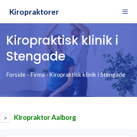
Hop
Kiropraktorer
Me
til
indhold
Kiropraktisk klinik i
Stengade
Forside
-
Firma
-
Kiropraktisk klinik i Stengade
Kiropraktor Aalborg