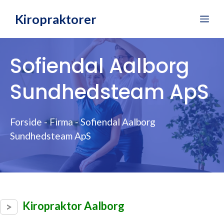
Hop
Kiropraktorer
Me
til
indhold
Sofiendal Aalborg
Sundhedsteam ApS
Forside
-
Firma
-
Sofiendal Aalborg
Sundhedsteam ApS
Kiropraktor Aalborg