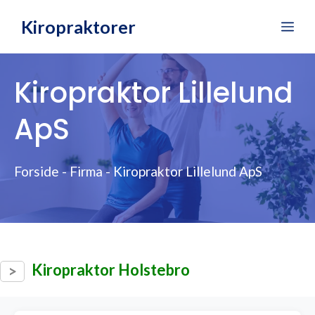
Hop
Kiropraktorer
Me
til
indhold
Kiropraktor Lillelund
ApS
Forside
-
Firma
-
Kiropraktor Lillelund ApS
Kiropraktor Holstebro