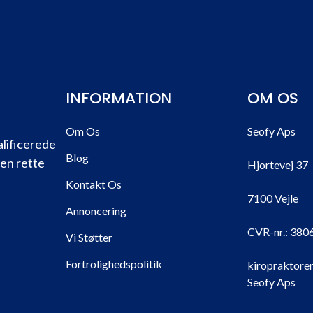
INFORMATION
OM OS
Om Os
Seofy Aps
alificerede
Blog
den rette
Hjortevej 37
Kontakt Os
7100 Vejle
Annoncering
CVR-nr.:
380
Vi Støtter
Fortrolighedspolitik
kiropraktorer
Seofy Aps