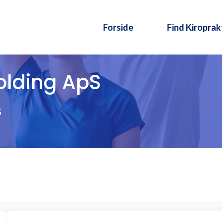
Forside
Find Kiroprak
Kolding ApS
S