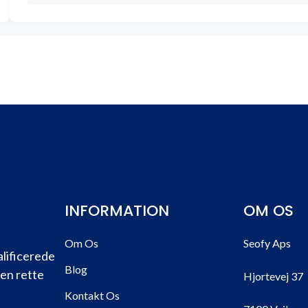
INFORMATION
OM OS
Om Os
Seofy Aps
alificerede
Blog
den rette
Hjortevej 37
Kontakt Os