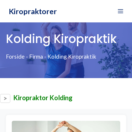
Hop
Kiropraktorer
Me
til
indhold
Kolding Kiropraktik
Forside
-
Firma
-
Kolding Kiropraktik
Kiropraktor Kolding